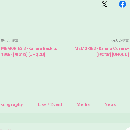
新しい記事
過去の記事
MEMORIES 3 -Kahara Back to
MEMORIES -Kahara Covers-
1995- [限定盤] [UHQCD]
[限定盤] [UHQCD]
iscography
Live / Event
Media
News