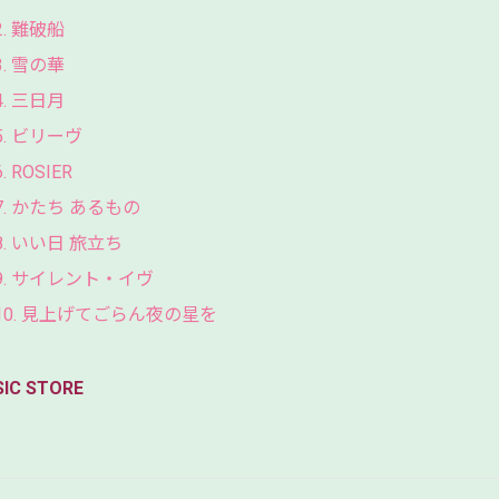
2. 難破船
3. 雪の華
4. 三日月
5. ビリーヴ
6. ROSIER
7. かたち あるもの
8. いい日 旅立ち
9. サイレント・イヴ
10. 見上げてごらん夜の星を
SIC STORE