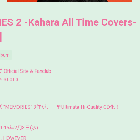
S 2 -Kahara All Time Covers
]
lbum
ficial Site & Fanclub
/03 00:00
EMORIES" 3作が、一挙Ultimate Hi-Quality CD化！
2016年2月3日(水)
1. HOWEVER