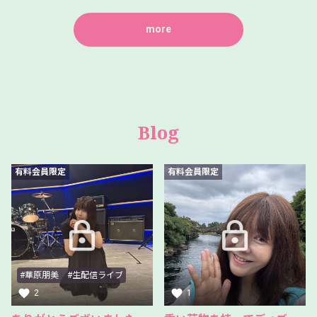
more
Blog
有料会員限定
有料会員限定
#華原朋美 #生配信ライブ
2
1