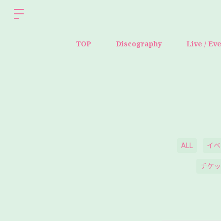
TOP
Discography
Live / Ev
ALL
イベ
チケッ